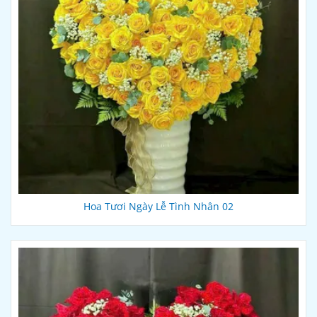
Hoa Tươi Ngày Lễ Tình Nhân 02