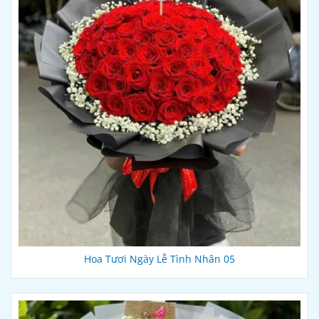
Hoa Tươi Ngày Lễ Tình Nhân 05