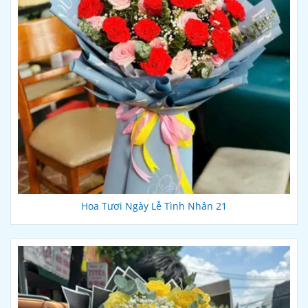
Hoa Tươi Ngày Lễ Tình Nhân 21