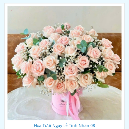
Hoa Tươi Ngày Lễ Tình Nhân 08