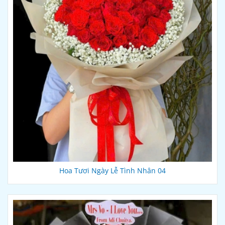
Hoa Tươi Ngày Lễ Tình Nhân 04