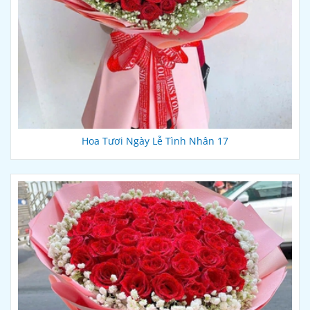
Hoa Tươi Ngày Lễ Tình Nhân 17