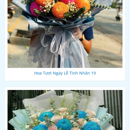
Hoa Tươi Ngày Lễ Tình Nhân 19