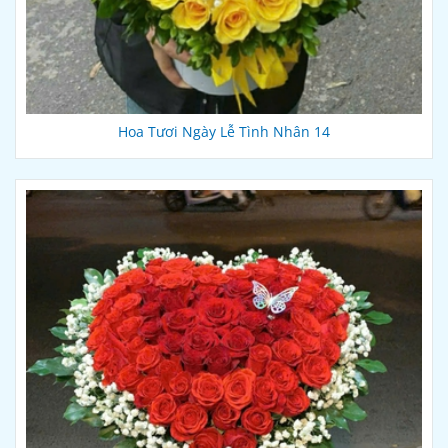
Hoa Tươi Ngày Lễ Tình Nhân 14