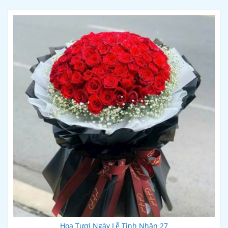
Hoa Tươi Ngày Lễ Tình Nhân 27