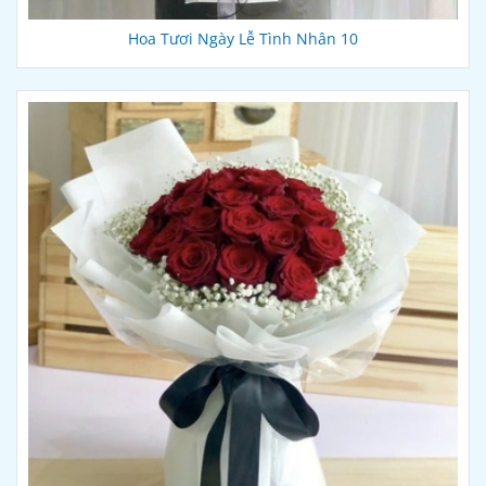
Hoa Tươi Ngày Lễ Tình Nhân 10