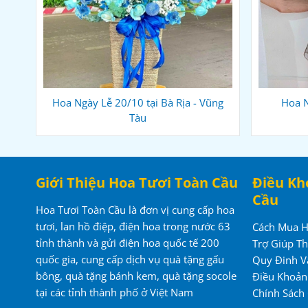
Hoa Ngày Lễ 20/10 tại Bà Rịa - Vũng
Hoa N
Tàu
Giới Thiệu Hoa Tươi Toàn Cầu
Điều Kh
Cầu
Hoa Tươi Toàn Cầu là đơn vị cung cấp hoa
tươi, lan hồ điệp, điện hoa trong nước 63
Cách Mua 
tỉnh thành và gửi điện hoa quốc tế 200
Trợ Giúp T
quốc gia, cung cấp dịch vụ quà tặng gấu
Quy Đinh V
bông, quà tặng bánh kem, quà tặng socole
Điều Khoả
tại các tỉnh thành phố ở Việt Nam
Chính Sách