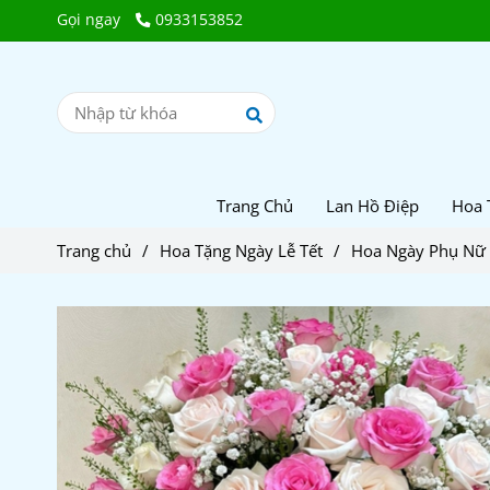
Gọi ngay
0933153852
Trang Chủ
Lan Hồ Điệp
Hoa 
Trang chủ
/
Hoa Tặng Ngày Lễ Tết
/
Hoa Ngày Phụ Nữ 