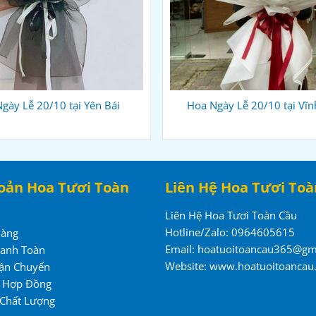
gày Lễ 20/10 tại Yên Bái
Hoa Ngày Lễ 20/10 tại Vĩn
oản Hoa Tươi Toàn
Liên Hệ Hoa Tươi Toà
Liên Hệ Hoa Tươi Toàn Cầu
Hotline/Zalo: 0964605615
Hàng
Email: hoatuoitoancau365@gm
hanh Toàn
Website: www.hoatuoitoancau
ận Chuyển
n Hợp Đồng
 Chất Lượng