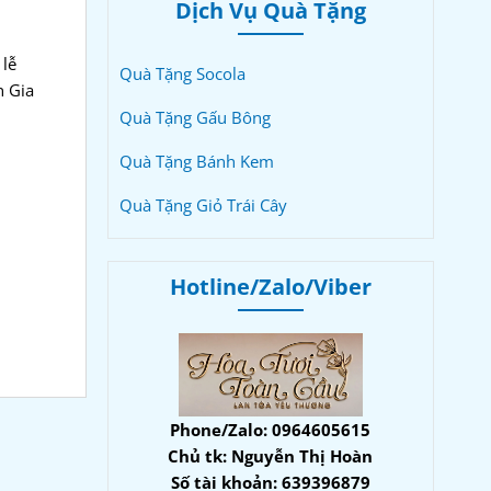
Dịch Vụ Quà Tặng
 lễ
Quà Tặng Socola
n Gia
Quà Tặng Gấu Bông
Quà Tặng Bánh Kem
Quà Tặng Giỏ Trái Cây
Hotline/Zalo/Viber
Phone/Zalo: 0964605615
Chủ tk: Nguyễn Thị Hoàn
Số tài khoản: 639396879