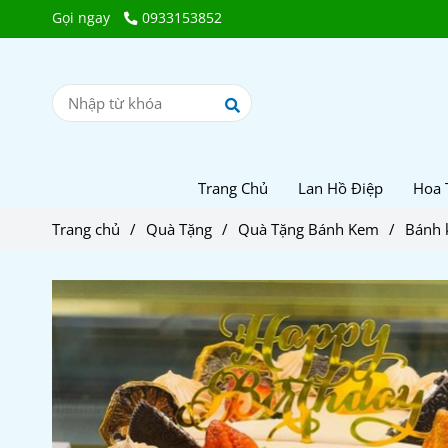
Gọi ngay
0933153852
Trang Chủ
Lan Hồ Điệp
Hoa 
Trang chủ
/
Quà Tặng
/
Quà Tặng Bánh Kem
/
Bánh 