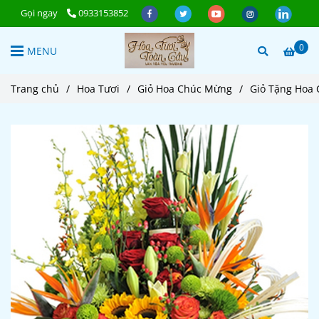
Gọi ngay
0933153852
0
MENU
Trang chủ
/
Hoa Tươi
/
Giỏ Hoa Chúc Mừng
/
Giỏ Tặng Hoa