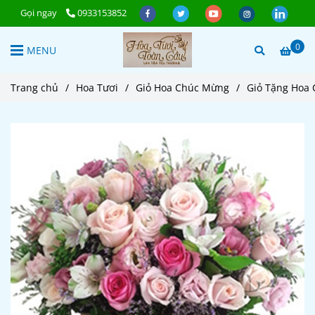
Gọi ngay
0933153852
0
MENU
Trang chủ
/
Hoa Tươi
/
Giỏ Hoa Chúc Mừng
/
Giỏ Tặng Hoa