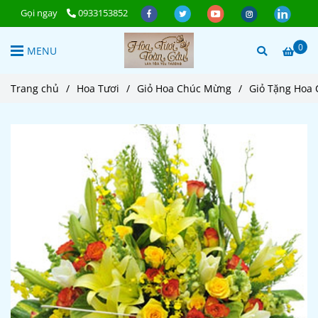
Gọi ngay
0933153852
0
MENU
Trang chủ
/
Hoa Tươi
/
Giỏ Hoa Chúc Mừng
/
Giỏ Tặng Hoa