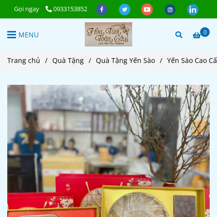
Gọi ngay
0933153852
0
MENU
Trang chủ
/
Quà Tặng
/
Quà Tặng Yến Sào
/
Yến Sào Cao C