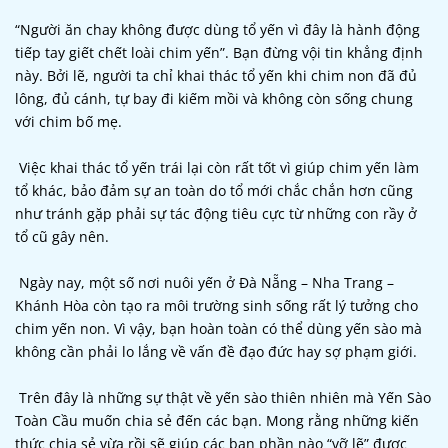
“Người ăn chay không được dùng tổ yến vì đây là hành động
tiếp tay giết chết loài chim yến”. Bạn đừng vội tin khẳng định
này. Bởi lẽ, người ta chỉ khai thác tổ yến khi chim non đã đủ
lông, đủ cánh, tự bay đi kiếm mồi và không còn sống chung
với chim bố mẹ.
Việc khai thác tổ yến trái lại còn rất tốt vì giúp chim yến làm
tổ khác, bảo đảm sự an toàn do tổ mới chắc chắn hơn cũng
như tránh gặp phải sự tác động tiêu cực từ những con rầy ở
tổ cũ gây nên.
Ngày nay, một số nơi nuôi yến ở Đà Nẵng – Nha Trang –
Khánh Hòa còn tạo ra môi trường sinh sống rất lý tưởng cho
chim yến non. Vì vậy, bạn hoàn toàn có thể dùng yến sào mà
không cần phải lo lắng về vấn đề đạo đức hay sợ phạm giới.
Trên đây là những sự thật về yến sào thiên nhiên mà Yến Sào
Toàn Cầu muốn chia sẻ đến các bạn. Mong rằng những kiến
thức chia sẻ vừa rồi sẽ giúp các bạn phần nào “vỡ lẽ” được