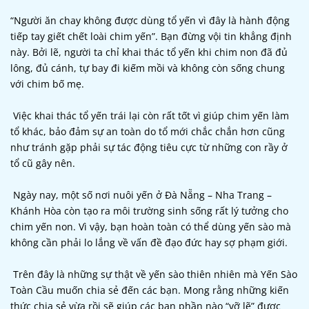
“Người ăn chay không được dùng tổ yến vì đây là hành động
tiếp tay giết chết loài chim yến”. Bạn đừng vội tin khẳng định
này. Bởi lẽ, người ta chỉ khai thác tổ yến khi chim non đã đủ
lông, đủ cánh, tự bay đi kiếm mồi và không còn sống chung
với chim bố mẹ.
Việc khai thác tổ yến trái lại còn rất tốt vì giúp chim yến làm
tổ khác, bảo đảm sự an toàn do tổ mới chắc chắn hơn cũng
như tránh gặp phải sự tác động tiêu cực từ những con rầy ở
tổ cũ gây nên.
Ngày nay, một số nơi nuôi yến ở Đà Nẵng – Nha Trang –
Khánh Hòa còn tạo ra môi trường sinh sống rất lý tưởng cho
chim yến non. Vì vậy, bạn hoàn toàn có thể dùng yến sào mà
không cần phải lo lắng về vấn đề đạo đức hay sợ phạm giới.
Trên đây là những sự thật về yến sào thiên nhiên mà Yến Sào
Toàn Cầu muốn chia sẻ đến các bạn. Mong rằng những kiến
thức chia sẻ vừa rồi sẽ giúp các bạn phần nào “vỡ lẽ” được