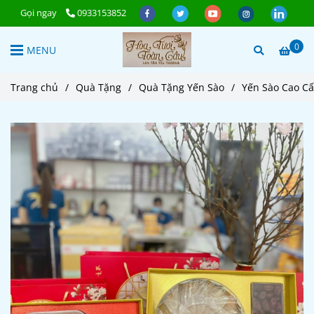
Gọi ngay
0933153852
0
MENU
Trang chủ
/
Quà Tặng
/
Quà Tặng Yến Sào
/
Yến Sào Cao Cấ