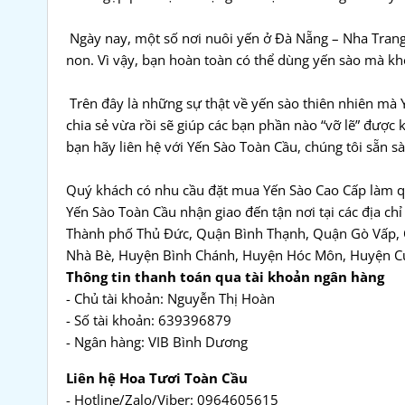
Ngày nay, một số nơi nuôi yến ở Đà Nẵng – Nha Trang
non. Vì vậy, bạn hoàn toàn có thể dùng yến sào mà kh
Trên đây là những sự thật về yến sào thiên nhiên mà
chia sẻ vừa rồi sẽ giúp các bạn phần nào “vỡ lẽ” được 
bạn hãy liên hệ với Yến Sào Toàn Cầu, chúng tôi sẵn s
Quý khách có nhu cầu đặt mua Yến Sào Cao Cấp làm quà
Yến Sào Toàn Cầu nhận giao đến tận nơi tại các địa chỉ 
Thành phố Thủ Đức, Quận Bình Thạnh, Quận Gò Vấp,
Nhà Bè, Huyện Bình Chánh, Huyện Hóc Môn, Huyện Củ
Thông tin thanh toán qua tài khoản ngân hàng
- Chủ tài khoản: Nguyễn Thị Hoàn
- Số tài khoản: 639396879
- Ngân hàng: VIB Bình Dương
Liên hệ Hoa Tươi Toàn Cầu
- Hotline/Zalo/Viber: 0964605615