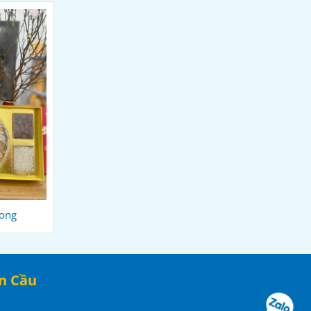
Long
Yến Sào Cao Cấp Tuyên Quang
n Cầu