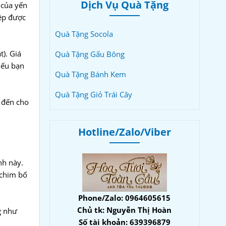
Dịch Vụ Quà Tặng
 của yến
iệp được
Quà Tặng Socola
). Giá
Quà Tặng Gấu Bông
nếu bạn
Quà Tặng Bánh Kem
Quà Tặng Giỏ Trái Cây
g đến cho
Hotline/Zalo/Viber
nh này.
 chim bố
Phone/Zalo: 0964605615
Chủ tk: Nguyễn Thị Hoàn
g như
Số tài khoản: 639396879