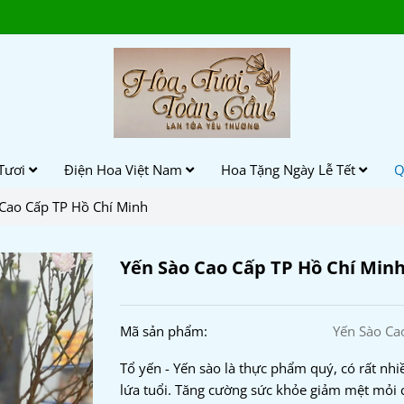
Tươi
Điện Hoa Việt Nam
Hoa Tặng Ngày Lễ Tết
Q
Cao Cấp TP Hồ Chí Minh
Yến Sào Cao Cấp TP Hồ Chí Min
Mã sản phẩm:
Yến Sào Ca
Tổ yến - Yến sào là thực phẩm quý, có rất nh
lứa tuổi. Tăng cường sức khỏe giảm mệt mỏi 