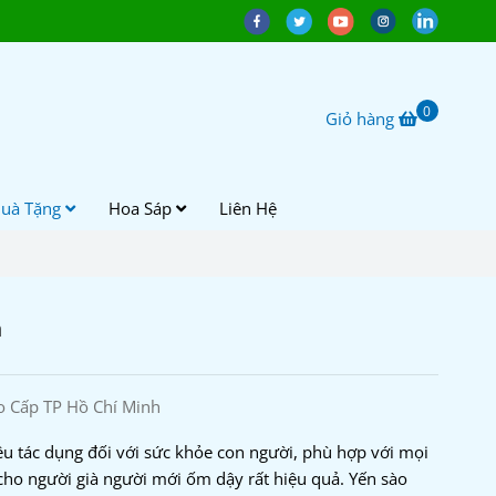
0
Giỏ hàng
uà Tặng
Hoa Sáp
Liên Hệ
h
o Cấp TP Hồ Chí Minh
iều tác dụng đối với sức khỏe con người, phù hợp với mọi
cho người già người mới ốm dậy rất hiệu quả. Yến sào