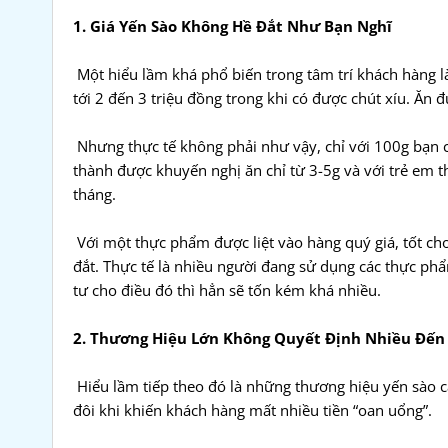
1. Giá Yến Sào Không Hề Đắt Như Bạn Nghĩ
Một hiểu lầm khá phổ biến trong tâm trí khách hàng là 
tới 2 đến 3 triệu đồng trong khi có được chút xíu. Ăn đ
Nhưng thực tế không phải như vậy, chỉ với 100g bạn có
thành được khuyến nghị ăn chỉ từ 3-5g và với trẻ em th
tháng.
Với một thực phẩm được liệt vào hàng quý giá, tốt cho
đắt. Thực tế là nhiều người đang sử dụng các thực p
tư cho điều đó thì hẳn sẽ tốn kém khá nhiều.
2. Thương Hiệu Lớn Không Quyết Định Nhiều Đến
Hiểu lầm tiếp theo đó là những thương hiệu yến sào càn
đôi khi khiến khách hàng mất nhiều tiền “oan uổng”.