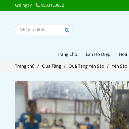
Gọi ngay
0933153852
Trang Chủ
Lan Hồ Điệp
Hoa 
Trang chủ
/
Quà Tặng
/
Quà Tặng Yến Sào
/
Yến Sào 