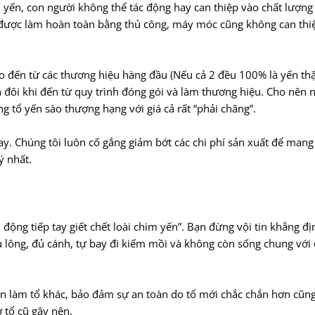
 yến, con người không thể tác động hay can thiệp vào chất lượng
ng được làm hoàn toàn bằng thủ công, máy móc cũng không can th
o đến từ các thương hiệu hàng đầu (Nếu cả 2 đều 100% là yến thật
h đôi khi đến từ quy trình đóng gói và làm thương hiệu. Cho nên 
 tổ yến sào thượng hạng với giá cả rất “phải chăng”.
nay. Chúng tôi luôn cố gắng giảm bớt các chi phí sản xuất để man
ý nhất.
động tiếp tay giết chết loài chim yến”. Bạn đừng vội tin khẳng đị
 đủ lông, đủ cánh, tự bay đi kiếm mồi và không còn sống chung với
m yến làm tổ khác, bảo đảm sự an toàn do tổ mới chắc chắn hơn cũn
 tổ cũ gây nên.