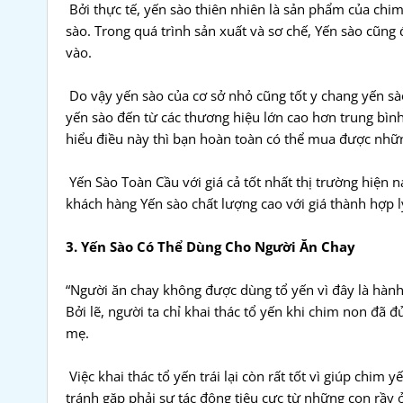
Bởi thực tế, yến sào thiên nhiên là sản phẩm của chim
sào. Trong quá trình sản xuất và sơ chế, Yến sào cũ
vào.
Do vậy yến sào của cơ sở nhỏ cũng tốt y chang yến sà
yến sào đến từ các thương hiệu lớn cao hơn trung bìn
hiểu điều này thì bạn hoàn toàn có thể mua được những
Yến Sào Toàn Cầu với giá cả tốt nhất thị trường hiện 
khách hàng Yến sào chất lượng cao với giá thành hợp l
3. Yến Sào Có Thể Dùng Cho Người Ăn Chay
“Người ăn chay không được dùng tổ yến vì đây là hành 
Bởi lẽ, người ta chỉ khai thác tổ yến khi chim non đã
mẹ.
Việc khai thác tổ yến trái lại còn rất tốt vì giúp chi
tránh gặp phải sự tác động tiêu cực từ những con rầy ở