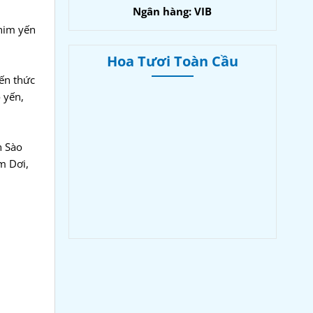
Ngân hàng: VIB
chim yến
Hoa Tươi Toàn Cầu
ến thức
 yến,
n Sào
m Dơi,