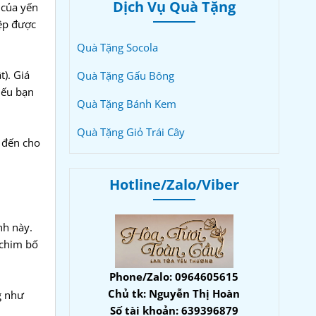
Dịch Vụ Quà Tặng
 của yến
iệp được
Quà Tặng Socola
). Giá
Quà Tặng Gấu Bông
nếu bạn
Quà Tặng Bánh Kem
Quà Tặng Giỏ Trái Cây
g đến cho
Hotline/Zalo/Viber
nh này.
 chim bố
Phone/Zalo: 0964605615
Chủ tk: Nguyễn Thị Hoàn
g như
Số tài khoản: 639396879