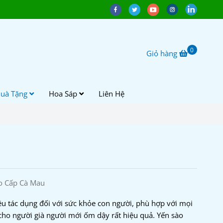
0
Giỏ hàng
uà Tặng
Hoa Sáp
Liên Hệ
o Cấp Cà Mau
iều tác dụng đối với sức khỏe con người, phù hợp với mọi
cho người già người mới ốm dậy rất hiệu quả. Yến sào