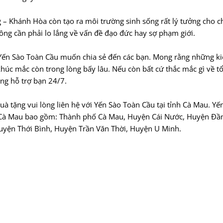
 – Khánh Hòa còn tạo ra môi trường sinh sống rất lý tưởng cho 
ông cần phải lo lắng về vấn đề đạo đức hay sợ phạm giới.
 Yến Sào Toàn Cầu muốn chia sẻ đến các bạn. Mong rằng những ki
khúc mắc còn trong lòng bấy lâu. Nếu còn bất cứ thắc mắc gì về tổ
àng hỗ trợ bạn 24/7.
 tặng vui lòng liên hệ với Yến Sào Toàn Cầu tại tỉnh Cà Mau. Yế
ỉnh Cà Mau bao gồm: Thành phố Cà Mau, Huyện Cái Nước, Huyện Đầ
yện Thới Bình, Huyện Trần Văn Thời, Huyện U Minh.