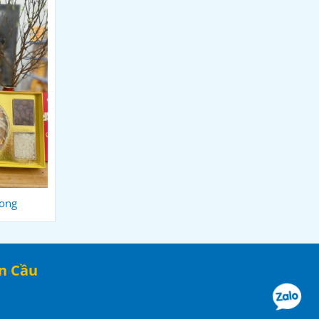
Long
Yến Sào Cao Cấp Tuyên Quang
n Cầu