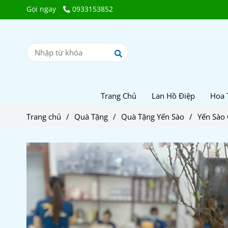
Gọi ngay
0933153852
Trang Chủ
Lan Hồ Điệp
Hoa 
Trang chủ
/
Quà Tặng
/
Quà Tặng Yến Sào
/
Yến Sào