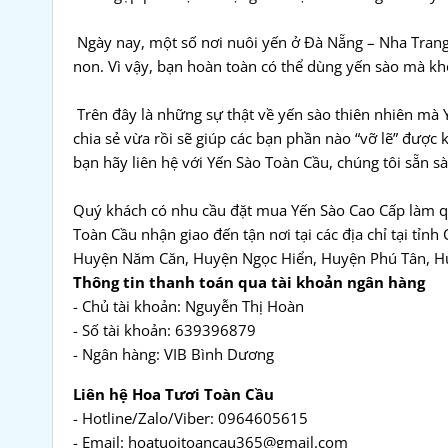
Ngày nay, một số nơi nuôi yến ở Đà Nẵng – Nha Trang
non. Vì vậy, bạn hoàn toàn có thể dùng yến sào mà kh
Trên đây là những sự thật về yến sào thiên nhiên mà
chia sẻ vừa rồi sẽ giúp các bạn phần nào “vỡ lẽ” được 
bạn hãy liên hệ với Yến Sào Toàn Cầu, chúng tôi sẵn s
Quý khách có nhu cầu đặt mua Yến Sào Cao Cấp làm quà
Toàn Cầu nhận giao đến tận nơi tại các địa chỉ tại t
Huyện Năm Căn, Huyện Ngọc Hiển, Huyện Phú Tân, Hu
Thông tin thanh toán qua tài khoản ngân hàng
- Chủ tài khoản: Nguyễn Thị Hoàn
- Số tài khoản: 639396879
- Ngân hàng: VIB Bình Dương
Liên hệ Hoa Tươi Toàn Cầu
- Hotline/Zalo/Viber: 0964605615
- Email: hoatuoitoancau365@gmail.com