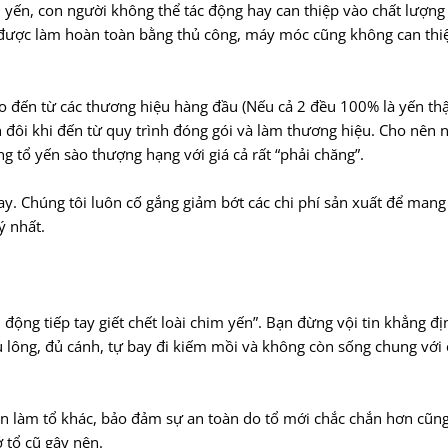
 yến, con người không thể tác động hay can thiệp vào chất lượng
ng được làm hoàn toàn bằng thủ công, máy móc cũng không can th
o đến từ các thương hiệu hàng đầu (Nếu cả 2 đều 100% là yến thật
h đôi khi đến từ quy trình đóng gói và làm thương hiệu. Cho nên 
 tổ yến sào thượng hạng với giá cả rất “phải chăng”.
nay. Chúng tôi luôn cố gắng giảm bớt các chi phí sản xuất để man
ý nhất.
động tiếp tay giết chết loài chim yến”. Bạn đừng vội tin khẳng đị
 đủ lông, đủ cánh, tự bay đi kiếm mồi và không còn sống chung với
m yến làm tổ khác, bảo đảm sự an toàn do tổ mới chắc chắn hơn cũn
 tổ cũ gây nên.