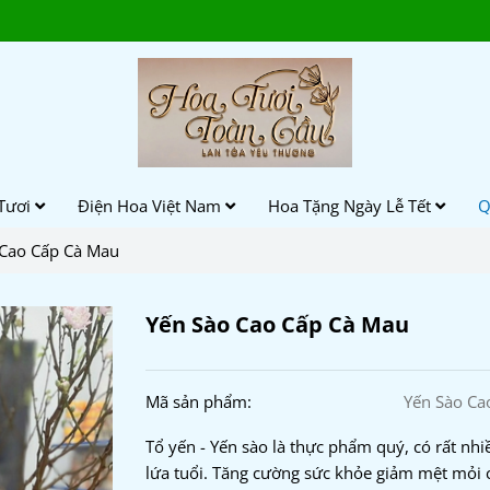
Tươi
Điện Hoa Việt Nam
Hoa Tặng Ngày Lễ Tết
Q
 Cao Cấp Cà Mau
Yến Sào Cao Cấp Cà Mau
Mã sản phẩm:
Yến Sào Ca
Tổ yến - Yến sào là thực phẩm quý, có rất nh
lứa tuổi. Tăng cường sức khỏe giảm mệt mỏi 