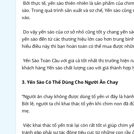
Bởi thực tế, yến sào thiên nhiên là sản phẩm của chim
sào. Trong quá trình sản xuất và sơ chế, Yến sào cũ
vào.
Do vậy yến sào của cơ sở nhỏ cũng tốt y chang yến sà
yến sào đến từ các thương hiệu lớn cao hơn trung bìn
hiểu điều này thì bạn hoàn toàn có thể mua được những
Yến Sào Toàn Cầu với giá cả tốt nhất thị trường hiện 
khách hàng Yến sào chất lượng cao với giá thành hợp l
3. Yến Sào Có Thể Dùng Cho Người Ăn Chay
“Người ăn chay không được dùng tổ yến vì đây là hành 
Bởi lẽ, người ta chỉ khai thác tổ yến khi chim non đã
mẹ.
Việc khai thác tổ yến trái lại còn rất tốt vì giúp chi
tránh gặp phải sự tác động tiêu cực từ những con rầy ở