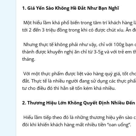
1. Giá Yến Sào Không Hề Đắt Như Bạn Nghĩ
Một hiểu lầm khá phổ biến trong tâm trí khách hàng là 
tới 2 đến 3 triệu đồng trong khi có được chút xíu. Ăn đ
Nhưng thực tế không phải như vậy, chỉ với 100g bạn có
thành được khuyến nghị ăn chỉ từ 3-5g và với trẻ em th
tháng.
Với một thực phẩm được liệt vào hàng quý giá, tốt cho
đắt. Thực tế là nhiều người đang sử dụng các thực p
tư cho điều đó thì hẳn sẽ tốn kém khá nhiều.
2. Thương Hiệu Lớn Không Quyết Định Nhiều Đến
Hiểu lầm tiếp theo đó là những thương hiệu yến sào càn
đôi khi khiến khách hàng mất nhiều tiền “oan uổng”.